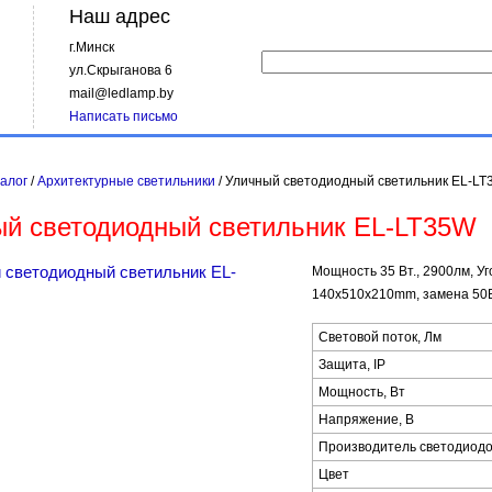
Наш адрес
г.Минск
ул.Скрыганова 6
mail@ledlamp.by
Написать письмо
алог
/
Архитектурные светильники
/
Уличный светодиодный светильник EL-L
ый светодиодный светильник EL-LT35W
Мощность 35 Вт., 2900лм, Уг
140x510x210mm, замена 50
Световой поток, Лм
Защита, IP
Мощность, Вт
Напряжение, В
Производитель светодиод
Цвет