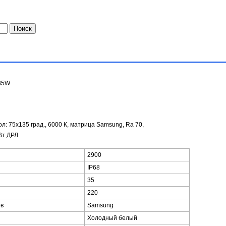
T35W
ол: 75x135 град., 6000 К, матрица Samsung, Ra 70,
Вт ДРЛ
2900
IP68
35
220
ов
Samsung
Холодный белый